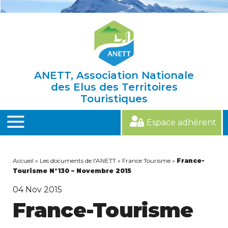
Skip
to
content
ANETT, Association Nationale
des Elus des Territoires
Touristiques
Espace adhérent
MENU
Accueil
»
Les documents de l'ANETT
»
France Tourisme
»
France-
Tourisme N°130 – Novembre 2015
04
Nov 2015
France-Tourisme