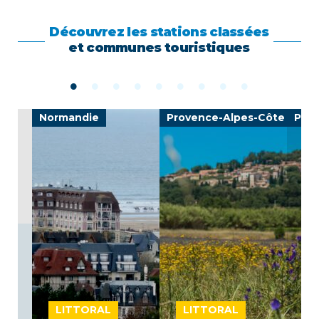
Découvrez les stations classées
et communes touristiques
e
Normandie
Provence-Alpes-Côte d'Azu
Prov
LITTORAL
LITTORAL
L