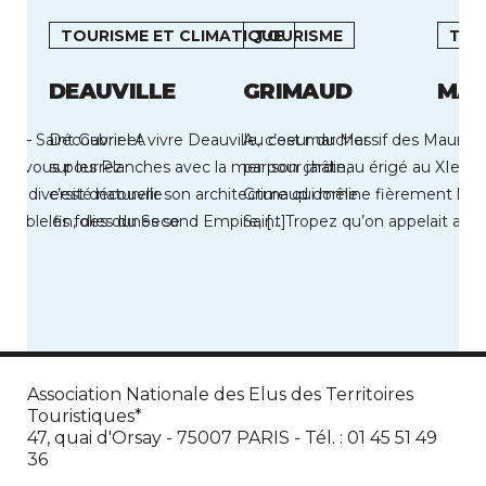
TOURISME ET CLIMATIQUE
TOURISME
TOU
DEAUVILLE
GRIMAUD
MAR
le – Saint Gabriel A
Découvrir et vivre Deauville, c’est marcher
Au coeur du Massif des Maures,
ile vous pourrez
sur les Planches avec la mer pour jardin,
par son château érigé au XIe siè
rbe diversité naturelle
c’est découvrir son architecture qui mêle
Grimaud domine fièrement le G
e sable fin, des dunes se
les folies du Second Empire, […]
Saint Tropez qu’on appelait autre
Association Nationale des Elus des Territoires
Touristiques*
47, quai d'Orsay - 75007 PARIS - Tél. : 01 45 51 49
36