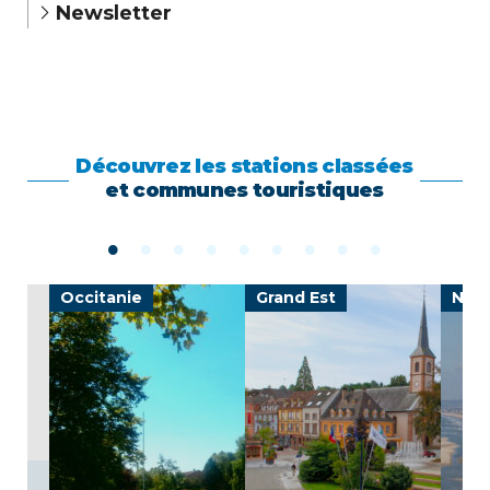
Newsletter
Découvrez les stations classées
et communes touristiques
Occitanie
Grand Est
Nor