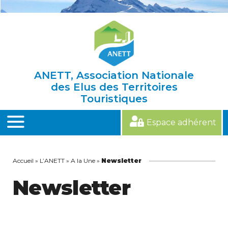
Skip
to
content
ANETT, Association Nationale
des Elus des Territoires
Touristiques
Espace adhérent
MENU
Accueil
»
L’ANETT
»
A la Une
»
Newsletter
Newsletter