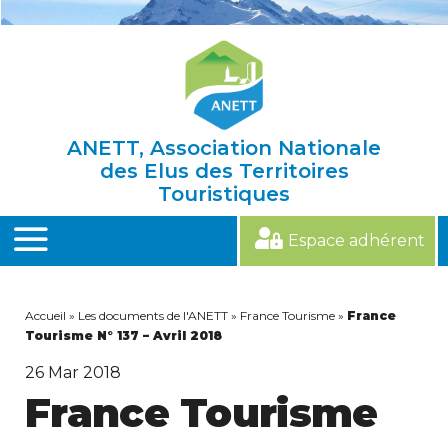
Skip
to
content
ANETT, Association Nationale
des Elus des Territoires
Touristiques
Espace adhérent
MENU
Accueil
»
Les documents de l'ANETT
»
France Tourisme
»
France
Tourisme N° 137 – Avril 2018
26
Mar 2018
France Tourisme