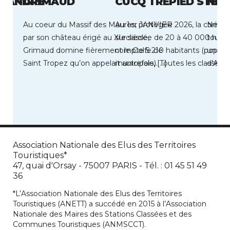
L ANDRE
GRIMAUD
CUCQ TREPIED STEL
NER
Au coeur du Massif des Maures, protégée
Au 1er JANVIER 2026, la comm
Néris-
par son château érigé au XIe siècle,
surclassée de 20 à 40 000 habi
touris
Grimaud domine fièrement le Golfe de
compte 5 210 habitants (popula
une ce
Saint Tropez qu’on appelait autrefois, […]
municipale). Toutes les classes 
d’Auve
représentées […]
Association Nationale des Elus des Territoires
Touristiques*
47, quai d'Orsay - 75007 PARIS - Tél. : 01 45 51 49
36
*L’Association Nationale des Elus des Territoires
Touristiques (ANETT) a succédé en 2015 à l’Association
Nationale des Maires des Stations Classées et des
Communes Touristiques (ANMSCCT).