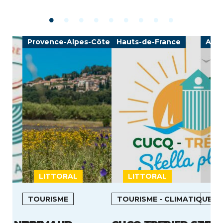
Provence-Alpes-Côte d'Azur
Hauts-de-France
Auv
LITTORAL
LITTORAL
L
TOURISME
TOURISME - CLIMATIQUE
TOU