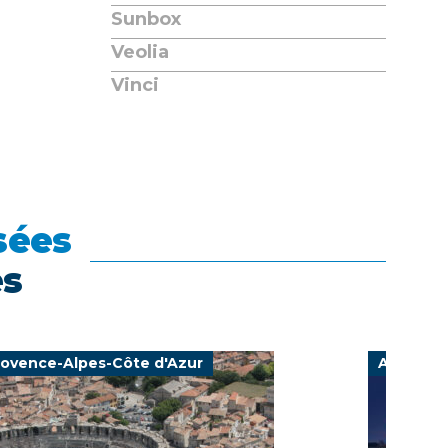
Sunbox
Veolia
Vinci
sées
es
rovence-Alpes-Côte d'Azur
Auvergn