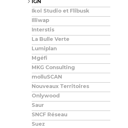
IGN
Ikoï Studio et Flibusk
Illiwap
Interstis
La Bulle Verte
Lumiplan
Mgéfi
MKG Consulting
molluSCAN
Nouveaux Territoires
Onlywood
Saur
SNCF Réseau
Suez