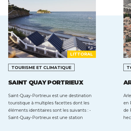
LITTORAL
TOURISME ET CLIMATIQUE
T
SAINT QUAY PORTRIEUX
A
Saint-Quay-Portrieux est une destination
Arl
touristique à multiples facettes dont les
en 
éléments identitaires sont les suivants : •
de 
Saint-Quay-Portrieux est une station
hect
balnéaire située au cœur […]