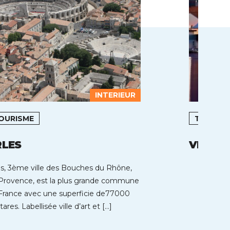
INTERIEUR
OURISME
TOURIS
RLES
VICHY
es, 3ème ville des Bouches du Rhône,
Provence, est la plus grande commune
France avec une superficie de77000
ares. Labellisée ville d’art et […]