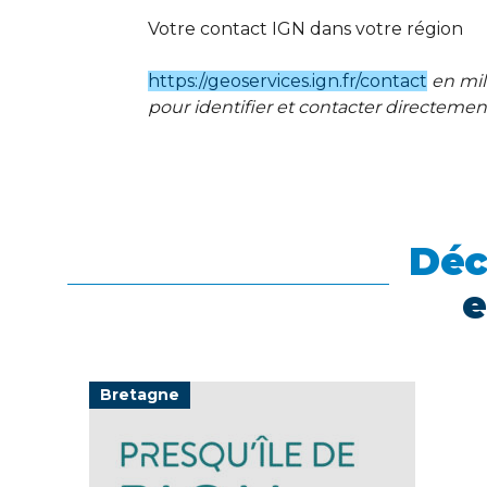
Votre contact IGN dans votre région
https
://
geoservices.ign.fr/contact
en mil
pour identifier et contacter directement 
Déc
e
Bretagne