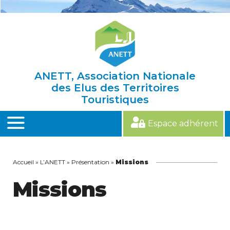
Skip
to
content
ANETT, Association Nationale
des Elus des Territoires
Touristiques
Espace adhérent
MENU
Accueil
»
L’ANETT
»
Présentation
»
Missions
Missions