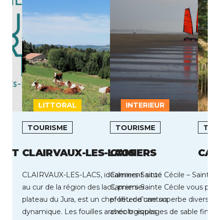
LITTORAL
INTERIEUR
L
TOURISME
TOURISME
TOU
ANT
CLAIRVAUX-LES-LACS
CAMIERS
CAR
CLAIRVAUX-LES-LACS, idéalement situé
Camiers-Sainte Cécile – Saint Ga
au cur de la région des lacs, premier
Camiers-Sainte Cécile vous pou
plateau du Jura, est un chef-lieu de canton
profiter d’une superbe diversité 
dynamique. Les fouilles archéologiques
avec trois plages de sable fin, 