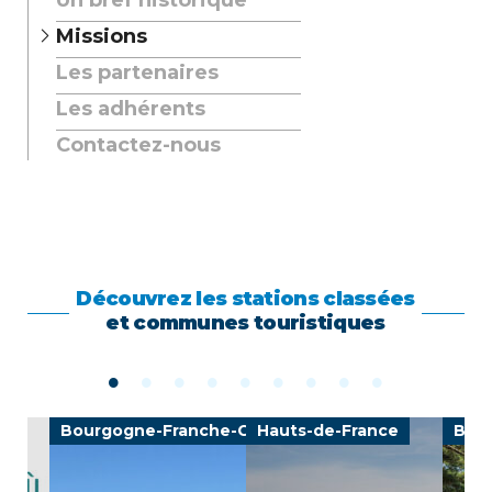
Un bref historique
Missions
Les partenaires
Les adhérents
Contactez-nous
Découvrez les stations classées
et communes touristiques
Bourgogne-Franche-Comté
Hauts-de-France
Bre