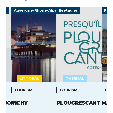
ine
Auvergne-Rhône-Alpes
Bretagne
Prov
LITTORAL
THERMAL
L
TOURISME
TOURISME
TOU
N-BORN
VICHY
PLOUGRESCANT
MAR