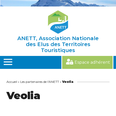
Skip
to
content
ANETT, Association Nationale
des Elus des Territoires
Touristiques
Espace adhérent
MENU
Accueil
»
Les partenaires de l'ANETT
»
Veolia
Veolia