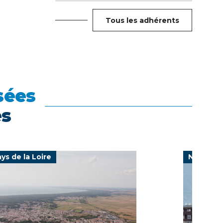
Tous les adhérents
sées
es
ys de la Loire
Normand