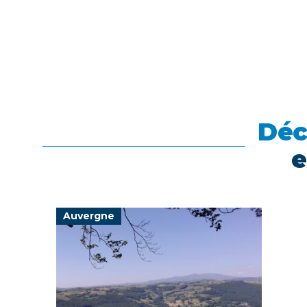
Déc
e
Auvergne