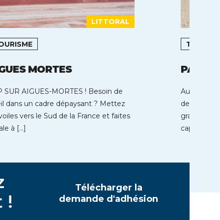
LITTORAL
OURISME
TOURIS
IGUES MORTES
PARENT
 SUR AIGUES-MORTES ! Besoin de
Au coeur de
eil dans un cadre dépaysant ? Mettez
de Parentis
voiles vers le Sud de la France et faites
grands lacs
ale à […]
capacité d’
z
Télécharger la
 !
demande d'adhésion