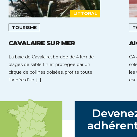
LITTORAL
TOURISME
T
CAVALAIRE SUR MER
A
La baie de Cavalaire, bordée de 4 km de
CAP
plages de sable fin et protégée par un
sol
cirque de collines boisées, profite toute
les 
l’année d’un […]
esc
Devene
adhérent