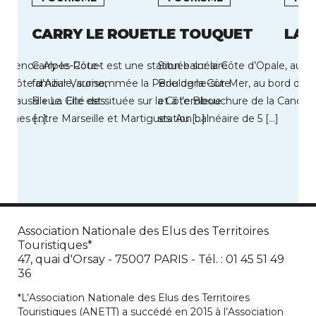
OU
CARRY LE ROUET
LE TOUQUET
LA 
Provence-Alpes-Côte-
Carry-le-Rouet est une station balnéaire
Située sur la Côte d’Opale, au s
la Côte d’Azur Varoise,
familiale, surnommée la Perle de la Côte
Boulogne-sur-Mer, au bord de 
 aussi « La Cité des
Bleue. Elle est située sur la Côte Bleue
et à l’embouchure de la Canche,
leines […]
entre Marseille et Martigues. Au […]
station balnéaire de 5 […]
Association Nationale des Elus des Territoires
Touristiques*
47, quai d'Orsay - 75007 PARIS - Tél. : 01 45 51 49
36
*L’Association Nationale des Elus des Territoires
Touristiques (ANETT) a succédé en 2015 à l’Association