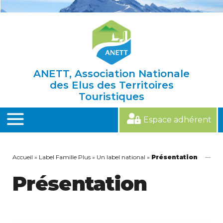
Skip
to
content
ANETT, Association Nationale
des Elus des Territoires
Touristiques
Espace adhérent
MENU
Accueil
»
Label Famille Plus
»
Un label national
»
Présentation
Présentation