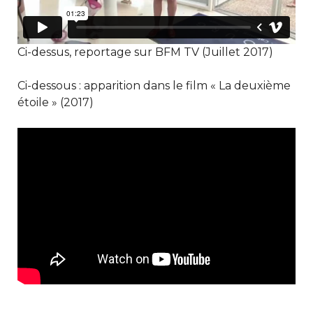
Ci-dessus, reportage sur BFM TV (Juillet 2017)
Ci-dessous : apparition dans le film « La deuxième
étoile » (2017)