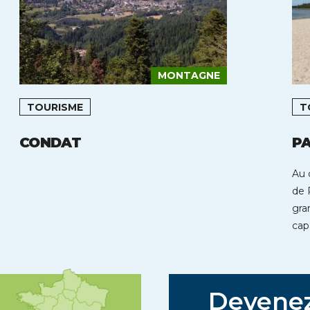
MONTAGNE
TOURISME
T
CONDAT
PA
Au 
de 
gra
cap
Devene