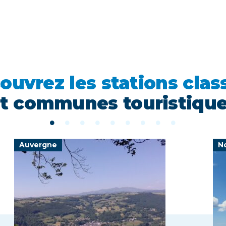
ouvrez les stations clas
t communes touristiqu
Auvergne
N