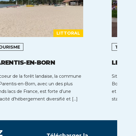
LITTORAL
OURISME
TOURIS
RENTIS-EN-BORN
LE TO
coeur de la forêt landaise, la commune
Située sur 
Parentis-en-Born, avec un des plus
Boulogne-s
nds lacs de France, est forte d’une
et à l’embo
acité d’hébergement diversifié et […]
station baln
z
Télécharger la