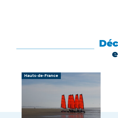
Déc
e
Hauts-de-France