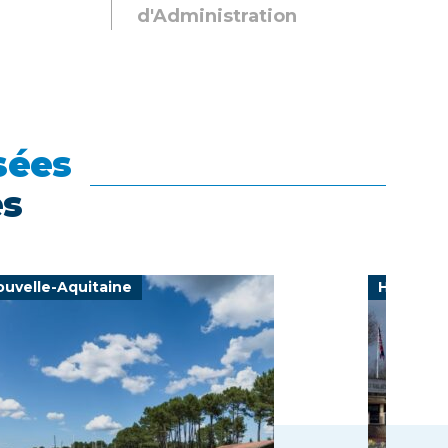
d'Administration
sées
es
ouvelle-Aquitaine
Hauts-de