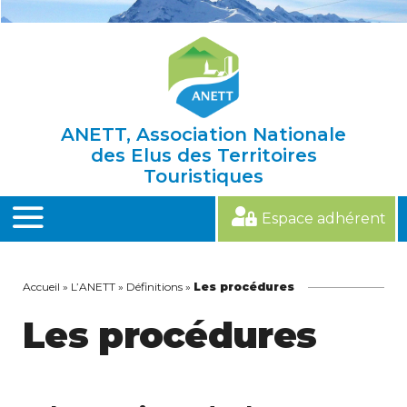
Skip
to
content
ANETT, Association Nationale
des Elus des Territoires
Touristiques
Espace adhérent
MENU
Accueil
»
L’ANETT
»
Définitions
»
Les procédures
Les procédures