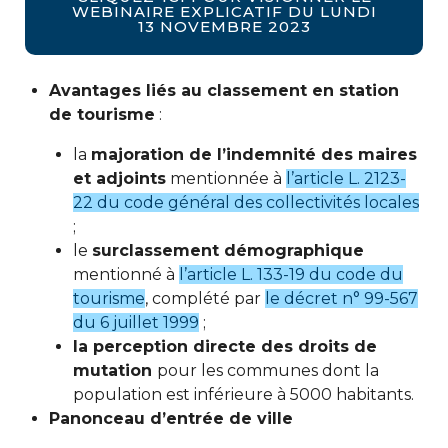
WEBINAIRE EXPLICATIF DU LUNDI
13 NOVEMBRE 2023
Avantages liés au classement en station
de tourisme
:
la
majoration de l’indemnité des maires
et adjoints
mentionnée à
l’article L. 2123-
22 du code général des collectivités locales
;
le
surclassement démographique
mentionné à
l’article L. 133-19 du code du
tourisme
, complété par
le décret n° 99-567
du 6 juillet 1999
;
la perception directe des droits de
mutation
pour les communes dont la
population est inférieure à 5000 habitants.
Panonceau d’entrée de ville