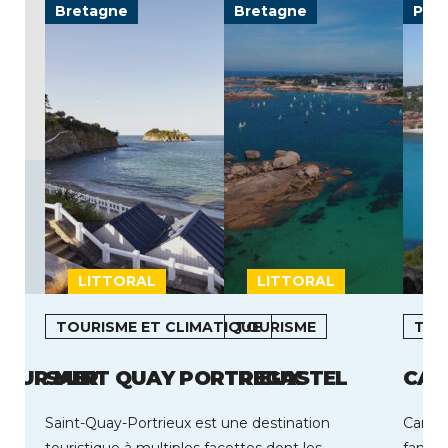
Bretagne
Bretagne
Prov
LITTORAL
LITTORAL
L
TOURISME ET CLIMATIQUE
TOURISME
TOU
 SUR MER
SAINT QUAY PORTRIEUX
TREGASTEL
CAR
Saint-Quay-Portrieux est une destination
Carry-
touristique à multiples facettes dont les
famili