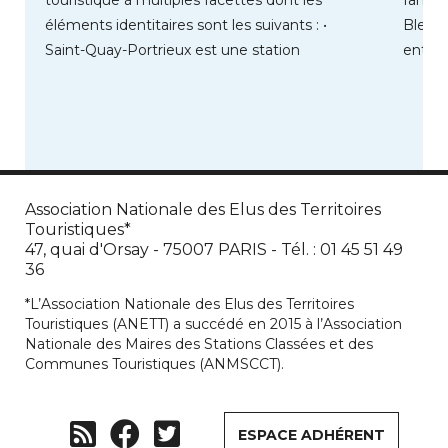
éléments identitaires sont les suivants : •
Bleue.
Saint-Quay-Portrieux est une station
entre 
balnéaire située au cœur […]
Association Nationale des Elus des Territoires
Touristiques*
47, quai d'Orsay - 75007 PARIS - Tél. : 01 45 51 49
36
*L’Association Nationale des Elus des Territoires
Touristiques (ANETT) a succédé en 2015 à l’Association
Nationale des Maires des Stations Classées et des
Communes Touristiques (ANMSCCT).
ESPACE ADHÉRENT