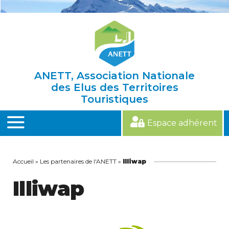
Skip
to
content
ANETT, Association Nationale
des Elus des Territoires
Touristiques
Espace adhérent
MENU
Accueil
»
Les partenaires de l'ANETT
»
Illiwap
Illiwap