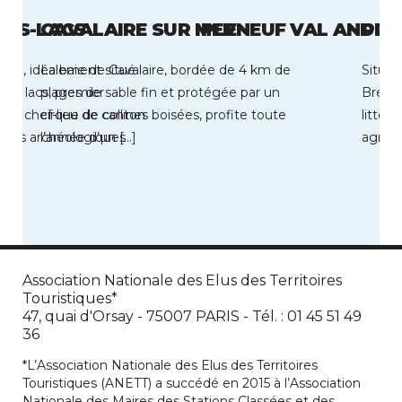
LES-LACS
CAVALAIRE SUR MER
PLENEUF VAL ANDRE
PLO
CS, idéalement situé
La baie de Cavalaire, bordée de 4 km de
Située
 des lacs, premier
plages de sable fin et protégée par un
Brest,
t un chef-lieu de canton
cirque de collines boisées, profite toute
littor
illes archéologiques
l’année d’un […]
agrico
lesque
Association Nationale des Elus des Territoires
Touristiques*
47, quai d'Orsay - 75007 PARIS - Tél. : 01 45 51 49
36
*L’Association Nationale des Elus des Territoires
Touristiques (ANETT) a succédé en 2015 à l’Association
Nationale des Maires des Stations Classées et des