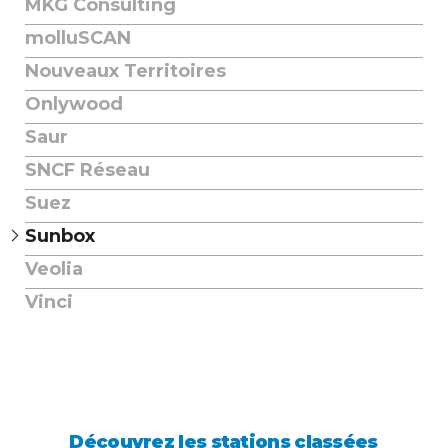
MKG Consulting
molluSCAN
Nouveaux Territoires
Onlywood
Saur
SNCF Réseau
Suez
Sunbox
Veolia
Vinci
Découvrez les stations classées