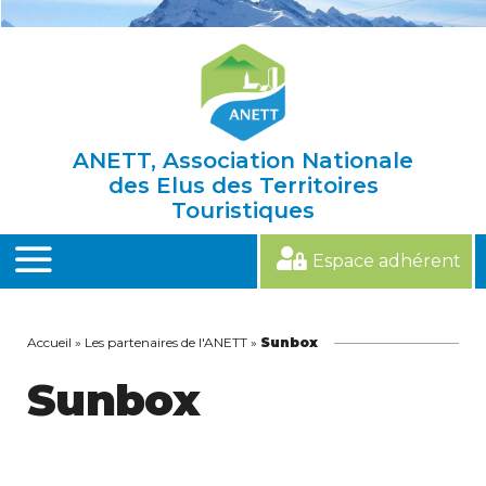
Skip
to
content
ANETT, Association Nationale
des Elus des Territoires
Touristiques
Espace adhérent
MENU
Accueil
»
Les partenaires de l'ANETT
»
Sunbox
Sunbox