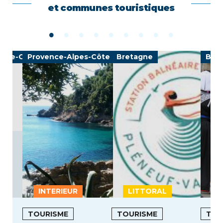
et communes touristiques
nche-Comté
Provence-Alpes-Côte d'Azur
Bretagne
Bre
INTERIEUR
LITTORAL
L
TOURISME
TOURISME
TOU