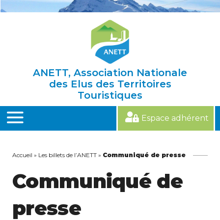
Skip
to
content
ANETT, Association Nationale
des Elus des Territoires
Touristiques
Espace adhérent
MENU
Accueil
»
Les billets de l’ANETT
»
Communiqué de presse
Communiqué de
presse