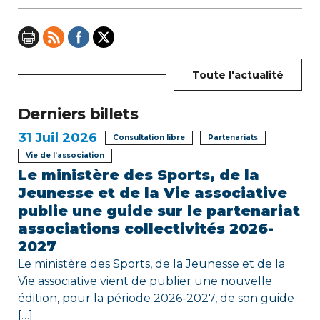
d
e
l
Toute l'actualité
’
Derniers billets
a
31
Juil 2026
Consultation libre
Partenariats
r
Vie de l’association
Le ministère des Sports, de la
t
Jeunesse et de la Vie associative
publie une guide sur le partenariat
i
associations collectivités 2026-
c
2027
Le ministère des Sports, de la Jeunesse et de la
l
Vie associative vient de publier une nouvelle
e
édition, pour la période 2026-2027, de son guide
[…]