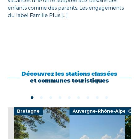
vacances une offre adaptée aux besoins des
enfants comme des parents. Les engagements
du label Famille Plus […]
Découvrez les stations classées
et communes touristiques
e
Bretagne
Auvergne-Rhône-Alpes
Occi