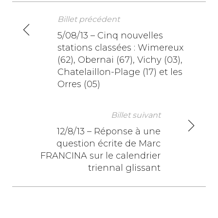
Billet précédent
N
5/08/13 – Cinq nouvelles
stations classées : Wimereux
a
(62), Obernai (67), Vichy (03),
v
Chatelaillon-Plage (17) et les
Orres (05)
i
g
Billet suivant
a
12/8/13 – Réponse à une
question écrite de Marc
t
FRANCINA sur le calendrier
i
triennal glissant
o
n