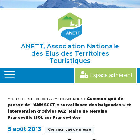
Skip
to
content
ANETT, Association Nationale
des Elus des Territoires
Touristiques
Espace adhérent
MENU
Accueil
»
Les billets de l’ANETT
»
Actualités
»
Communiqué de
presse de l’ANMSCCT « surveillance des baignades » et
intervention d’Olivier PAZ, Maire de Merville
Franceville (50), sur France-Inter
5 août 2013
Communiqué de presse