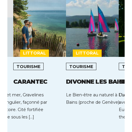
LITTORAL
LITTORAL
TOURISME
TOURISME
TOU
CARANTEC
DIVONNE LES BAINS
CRA
rre et mer, Gravelines
Le Bien-être au naturel à Divonn
L’uniq
e singulier, façonné par
Bains (proche de Genève).
avec u
’histoire. Cité fortifiée
Europ
iècle sous les […]
therm
Cransa