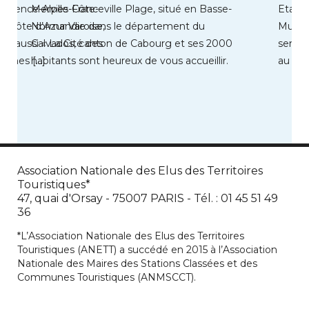
Provence-Alpes-Côte-
Merville-Franceville Plage, situé en Basse-
Etabl
la Côte d’Azur Varoise,
Normandie dans le département du
Munici
 aussi « La Cité des
Calvados, canton de Cabourg et ses 2000
sentie
leines […]
habitants sont heureux de vous accueillir.
au coe
Cette station est […]
Arts et
Association Nationale des Elus des Territoires
Touristiques*
47, quai d'Orsay - 75007 PARIS - Tél. : 01 45 51 49
36
*L’Association Nationale des Elus des Territoires
Touristiques (ANETT) a succédé en 2015 à l’Association
Nationale des Maires des Stations Classées et des
Communes Touristiques (ANMSCCT).