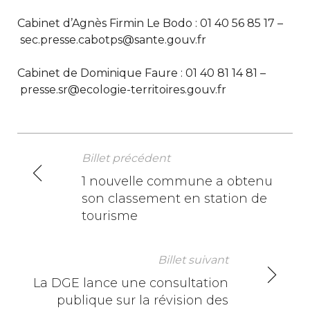
Cabinet d’Agnès Firmin Le Bodo : 01 40 56 85 17 –
sec.presse.cabotps@sante.gouv.fr
Cabinet de Dominique Faure : 01 40 81 14 81 –
presse.sr@ecologie-territoires.gouv.fr
Billet précédent
N
1 nouvelle commune a obtenu
son classement en station de
a
tourisme
v
i
Billet suivant
La DGE lance une consultation
g
publique sur la révision des