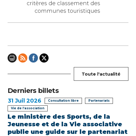
a
critères de classement des
communes touristiques
t
i
o
n
d
e
Toute l'actualité
l
Derniers billets
’
31
Juil 2026
Consultation libre
Partenariats
Vie de l’association
a
Le ministère des Sports, de la
r
Jeunesse et de la Vie associative
publie une guide sur le partenariat