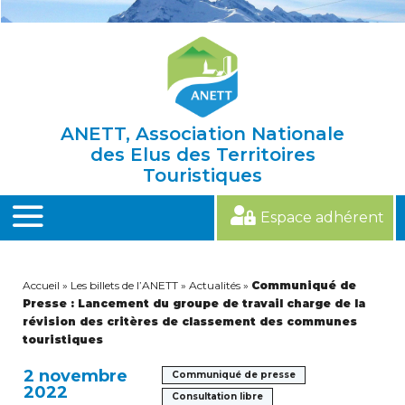
Skip
to
content
ANETT, Association Nationale
des Elus des Territoires
Touristiques
Espace adhérent
MENU
Accueil
»
Les billets de l’ANETT
»
Actualités
»
Communiqué de
Presse : Lancement du groupe de travail charge de la
révision des critères de classement des communes
touristiques
2 novembre
Communiqué de presse
2022
Consultation libre