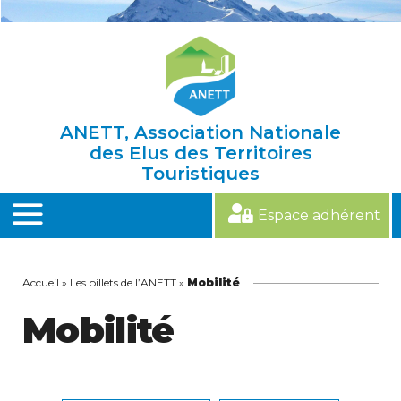
Skip
to
content
ANETT, Association Nationale
des Elus des Territoires
Touristiques
Espace adhérent
MENU
Accueil
»
Les billets de l’ANETT
»
Mobilité
Mobilité