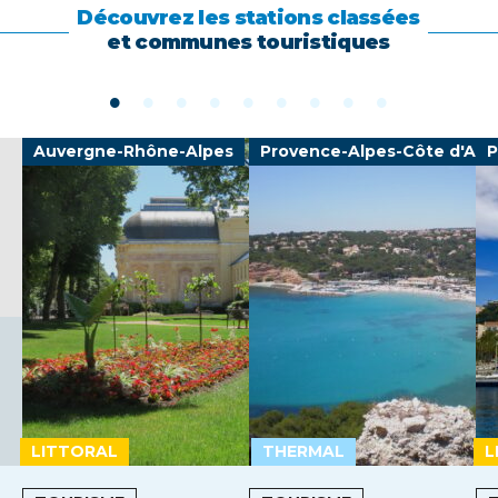
Découvrez les stations classées
et communes touristiques
Auvergne-Rhône-Alpes
Provence-Alpes-Côte d'Azu
P
LITTORAL
THERMAL
L