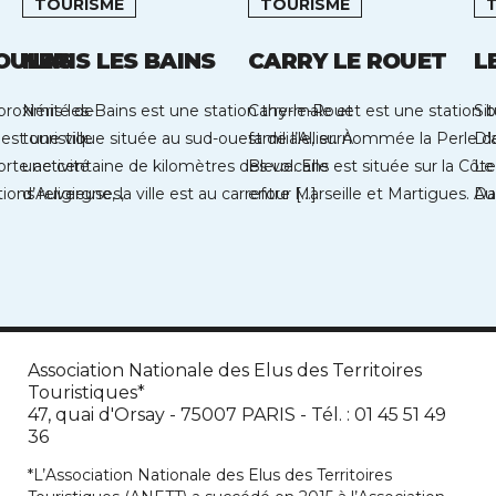
TOURISME
TOURISME
OULAS
NERIS LES BAINS
CARRY LE ROUET
L
 proximité de
Néris-les-Bains est une station thermale et
Carry-le-Rouet est une station b
Si
est une ville
touristique située au sud-ouest de l’Allier. À
familiale, surnommée la Perle d
D’
orte activité
une centaine de kilomètres des volcans
Bleue. Elle est située sur la Côt
Le
tions religieuses,
d’Auvergne, la ville est au carrefour […]
entre Marseille et Martigues. Au
Da
Association Nationale des Elus des Territoires
Touristiques*
47, quai d'Orsay - 75007 PARIS - Tél. : 01 45 51 49
36
*L’Association Nationale des Elus des Territoires