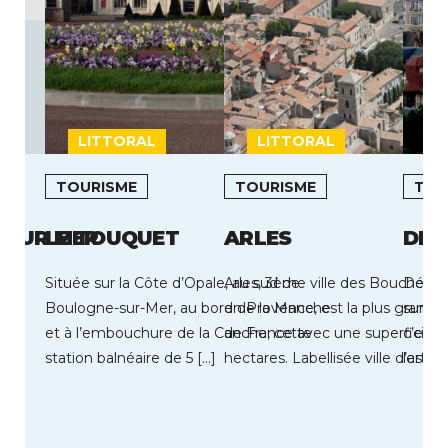
LITTORAL
LITTORAL
I
TOURISME
TOURISME
TOU
 SUR MER
LE TOUQUET
ARLES
DEA
Située sur la Côte d’Opale, au sud de
Arles, 3ème ville des Bouches 
Découv
Boulogne-sur-Mer, au bord de la Manche
en Provence, est la plus gran
sur le
et à l’embouchure de la Canche, cette
de France avec une superficie
c’est 
station balnéaire de 5 […]
hectares. Labellisée ville d’art et
les fo