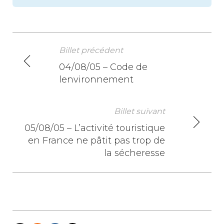
Billet précédent
N
04/08/05 – Code de
lenvironnement
a
v
Billet suivant
i
05/08/05 – L’activité touristique
en France ne pâtit pas trop de
g
la sécheresse
a
t
i