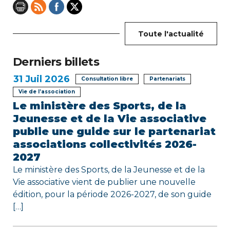
o
n
Toute l'actualité
d
e
Derniers billets
31
Juil 2026
l
Consultation libre
Partenariats
Vie de l’association
’
Le ministère des Sports, de la
Jeunesse et de la Vie associative
a
publie une guide sur le partenariat
r
associations collectivités 2026-
2027
t
Le ministère des Sports, de la Jeunesse et de la
i
Vie associative vient de publier une nouvelle
édition, pour la période 2026-2027, de son guide
c
[…]
l