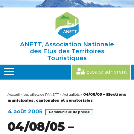
Skip
to
content
ANETT, Association Nationale
des Elus des Territoires
Touristiques
Espace adhérent
MENU
Accueil
»
Les billets de l’ANETT
»
Actualités
»
04/08/05 – Elections
municipales, cantonales et sénatoriales
4 août 2005
Communiqué de presse
04/08/05 –