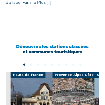
du label Famille Plus […]
Découvrez les stations classées
et communes touristiques
Hauts-de-France
Provence-Alpes-Côte d'Azu
Nor