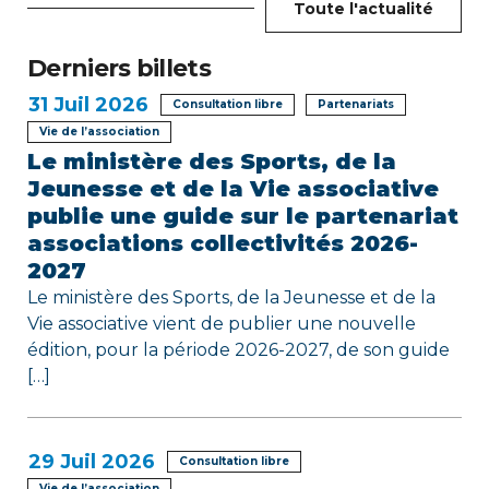
n
Toute l'actualité
d
Derniers billets
e
31
Juil 2026
Consultation libre
Partenariats
l
Vie de l’association
Le ministère des Sports, de la
’
Jeunesse et de la Vie associative
publie une guide sur le partenariat
a
associations collectivités 2026-
r
2027
Le ministère des Sports, de la Jeunesse et de la
t
Vie associative vient de publier une nouvelle
édition, pour la période 2026-2027, de son guide
i
[…]
c
l
29
Juil 2026
Consultation libre
Vie de l’association