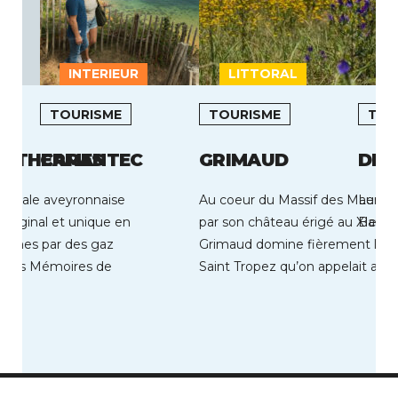
INTERIEUR
LITTORAL
L
TOURISME
TOURISME
TOU
S THERMES
CARANTEC
GRIMAUD
DIV
hermale aveyronnaise
Au coeur du Massif des Maures,
Le Bie
original et unique en
par son château érigé au XIe siè
Bains 
ismes par des gaz
Grimaud domine fièrement le G
 Les Mémoires de
Saint Tropez qu’on appelait autre