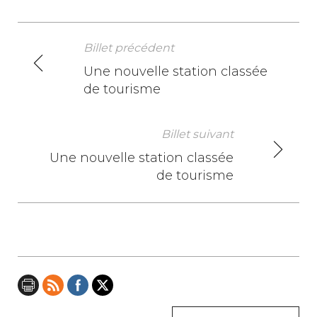
Billet précédent
N
Une nouvelle station classée
de tourisme
a
v
Billet suivant
i
Une nouvelle station classée
de tourisme
g
a
t
i
o