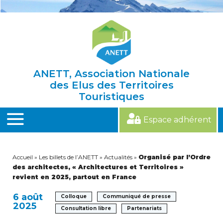
Skip
to
content
ANETT, Association Nationale
des Elus des Territoires
Touristiques
Espace adhérent
MENU
Accueil
»
Les billets de l’ANETT
»
Actualités
»
Organisé par l’Ordre
des architectes, « Architectures et Territoires »
revient en 2025, partout en France
6 août
Colloque
Communiqué de presse
2025
Consultation libre
Partenariats