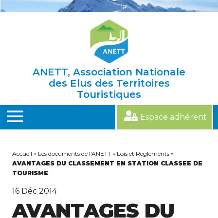
Skip
to
content
ANETT, Association Nationale
des Elus des Territoires
Touristiques
Espace adhérent
MENU
Accueil
»
Les documents de l'ANETT
»
Lois et Règlements
»
AVANTAGES DU CLASSEMENT EN STATION CLASSEE DE
TOURISME
16
Déc 2014
AVANTAGES DU