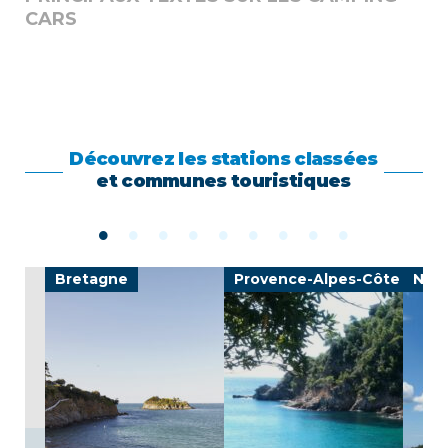
CARS
Découvrez les stations classées
et communes touristiques
Bretagne
Provence-Alpes-Côte d'Azu
Nouv