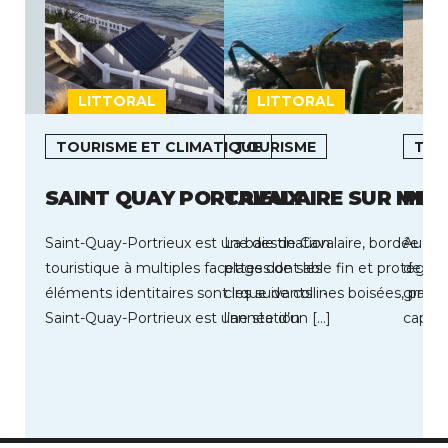
LITTORAL
LITTORAL
L
TOURISME ET CLIMATIQUE
TOURISME
TOU
SAINT QUAY PORTRIEUX
CAVALAIRE SUR MER
PAR
Saint-Quay-Portrieux est une destination
La baie de Cavalaire, bordée de
Au coe
touristique à multiples facettes dont les
plages de sable fin et protégée
de Par
éléments identitaires sont les suivants : •
cirque de collines boisées, profi
grands
Saint-Quay-Portrieux est une station
l’année d’un […]
capaci
balnéaire située au cœur […]