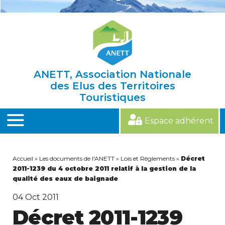
Skip
to
content
ANETT, Association Nationale
des Elus des Territoires
Touristiques
Espace adhérent
MENU
Accueil
»
Les documents de l'ANETT
»
Lois et Règlements
»
Décret
2011-1239 du 4 octobre 2011 relatif à la gestion de la
qualité des eaux de baignade
04
Oct 2011
Décret 2011-1239