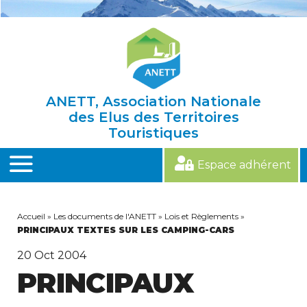
Skip
to
content
ANETT, Association Nationale
des Elus des Territoires
Touristiques
Espace adhérent
MENU
Accueil
»
Les documents de l'ANETT
»
Lois et Règlements
»
PRINCIPAUX TEXTES SUR LES CAMPING-CARS
20
Oct 2004
PRINCIPAUX