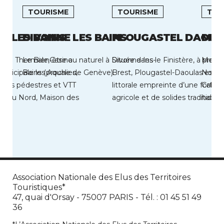
TOURISME
TOURISME
TOU
N LES BAINS
DIVONNE LES BAINS
PLOUGASTEL DAOUL
MER
Cure Thermale,Casino
Le Bien-être au naturel à Divonne-les-
Située dans le Finistère, à proxi
Mervil
municipale les Aqualies,
Bains (proche de Genève).
Brest, Plougastel-Daoulas est un
Norma
nées pédestres et VTT
littorale empreinte d’une forte a
Calvad
es du Nord, Maison des
agricole et de solides traditions 
habita
lesquelles ont […]
Cette 
Association Nationale des Elus des Territoires
Touristiques*
47, quai d'Orsay - 75007 PARIS - Tél. : 01 45 51 49
36