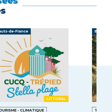
sées
es
auts-de-France
Bretagn
LITTORAL
OURISME - CLIMATIQUE
TOURIS