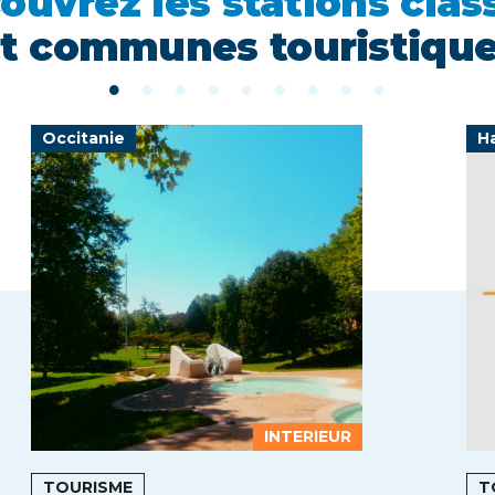
ouvrez les stations clas
t communes touristiqu
Occitanie
H
INTERIEUR
TOURISME
T