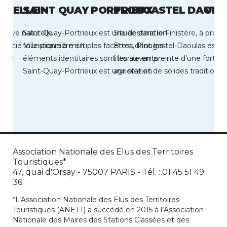
UVELLE
SAINT QUAY PORTRIEUX
PLOUGASTEL DAOUL
VIC
serve naturelle
Saint-Quay-Portrieux est une destination
Située dans le Finistère, à proxi
 Lucie Ville pionnière en
touristique à multiples facettes dont les
Brest, Plougastel-Daoulas est un
991)
éléments identitaires sont les suivants : •
littorale empreinte d’une forte a
Saint-Quay-Portrieux est une station
agricole et de solides traditions 
balnéaire située au cœur […]
lesquelles ont […]
Association Nationale des Elus des Territoires
Touristiques*
47, quai d'Orsay - 75007 PARIS - Tél. : 01 45 51 49
36
*L’Association Nationale des Elus des Territoires
Touristiques (ANETT) a succédé en 2015 à l’Association
Nationale des Maires des Stations Classées et des