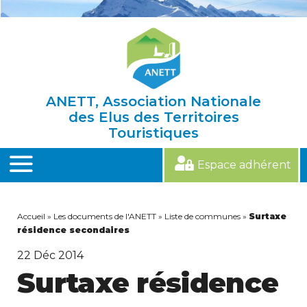
Skip
to
content
ANETT, Association Nationale
des Elus des Territoires
Touristiques
Espace adhérent
MENU
Accueil
»
Les documents de l'ANETT
»
Liste de communes
»
Surtaxe
résidence secondaires
22
Déc 2014
Surtaxe résidence