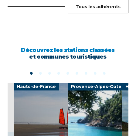
Tous les adhérents
Découvrez les stations classées
et communes touristiques
Hauts-de-France
Provence-Alpes-Côte d'Azu
Haut