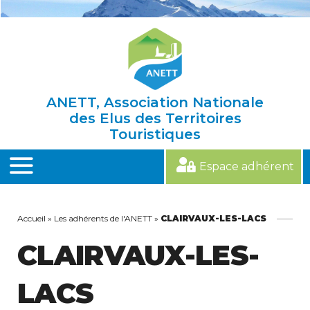
Skip
to
content
ANETT, Association Nationale
des Elus des Territoires
Touristiques
Espace adhérent
MENU
Accueil
»
Les adhérents de l'ANETT
»
CLAIRVAUX-LES-LACS
CLAIRVAUX-LES-
LACS