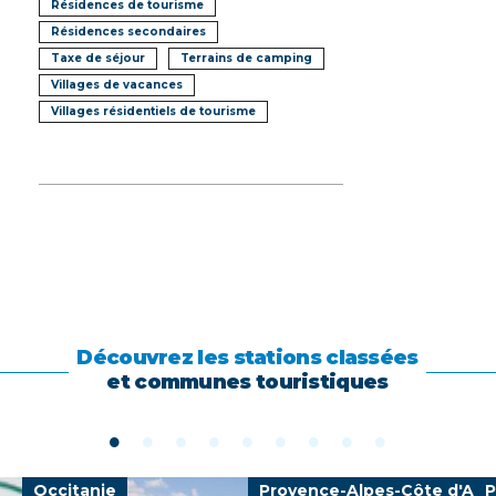
Résidences de tourisme
Résidences secondaires
Taxe de séjour
Terrains de camping
Villages de vacances
Villages résidentiels de tourisme
Découvrez les stations classées
et communes touristiques
Occitanie
Provence-Alpes-Côte d'Azu
P