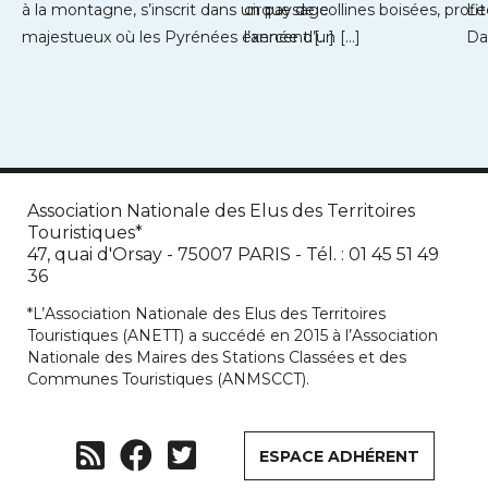
à la montagne, s’inscrit dans un paysage
cirque de collines boisées, profi
Le
majestueux où les Pyrénées exercent […]
l’année d’un […]
Da
Association Nationale des Elus des Territoires
Touristiques*
47, quai d'Orsay - 75007 PARIS - Tél. : 01 45 51 49
36
*L’Association Nationale des Elus des Territoires
Touristiques (ANETT) a succédé en 2015 à l’Association
Nationale des Maires des Stations Classées et des
Communes Touristiques (ANMSCCT).
ESPACE ADHÉRENT