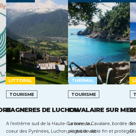
LITTORAL
THERMAL
L
TOURISME
TOURISME
DRE
BAGNERES DE LUCHON
CAVALAIRE SUR MER
L
A l’extrême sud de la Haute-Garonne, au
La baie de Cavalaire, bordée de
Si
coeur des Pyrénées, Luchon, véritable ville
plages de sable fin et protégée
D’