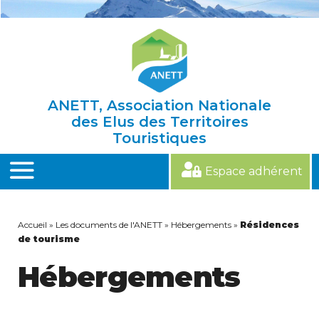
Skip
to
content
ANETT, Association Nationale
des Elus des Territoires
Touristiques
Espace adhérent
MENU
Accueil
»
Les documents de l'ANETT
»
Hébergements
»
Résidences
de tourisme
Hébergements