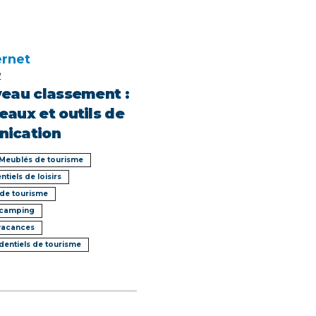
ernet
2
eau classement :
aux et outils de
ication
Meublés de tourisme
ntiels de loisirs
de tourisme
 camping
 vacances
identiels de tourisme