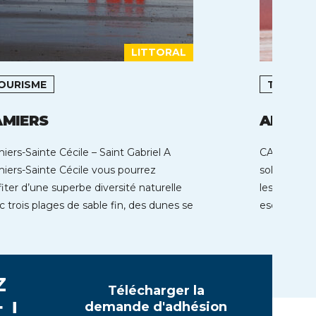
LITTORAL
OURISME
TOURIS
AMIERS
AIGUES
iers-Sainte Cécile – Saint Gabriel A
CAP SUR A
iers-Sainte Cécile vous pourrez
soleil dans
fiter d’une superbe diversité naturelle
les voiles v
c trois plages de sable fin, des dunes se
escale à […]
oulant […]
z
Télécharger la
 !
demande d'adhésion