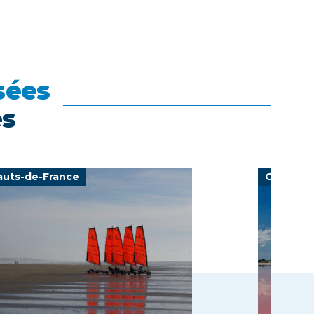
sées
es
auts-de-France
Occitani