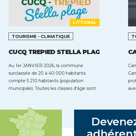
LITTORAL
TOURISME - CLIMATIQUE
T
CUCQ TREPIED STELLA PLAGE
C
Au 1er JANVIER 2026, la commune
Cam
surclassée de 20 à 40 000 habitants
Cam
compte 5 210 habitants (population
pro
municipale). Toutes les classes d’âge sont
ave
représentées […]
dér
Devene
adhérent