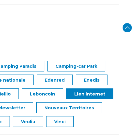
amping Paradis
Camping-car Park
e nationale
Edenred
Enedis
ellio
Leboncoin
Lien internet
Newsletter
Nouveaux Territoires
z
Veolia
Vinci