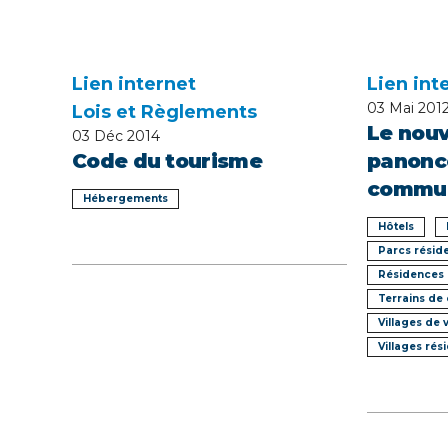
Lien internet
Lien int
03
Mai 201
Lois et Règlements
Le nouv
03
Déc 2014
Code du tourisme
panonce
commun
Hébergements
Hôtels
Parcs réside
Résidences 
Terrains de
Villages de
Villages rés