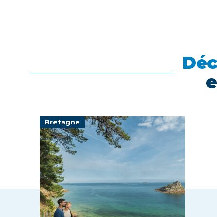
Déc
e
Bretagne