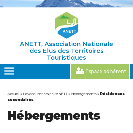
Skip
to
content
ANETT, Association Nationale
des Elus des Territoires
Touristiques
Espace adhérent
MENU
Accueil
»
Les documents de l'ANETT
»
Hébergements
»
Résidences
secondaires
Hébergements