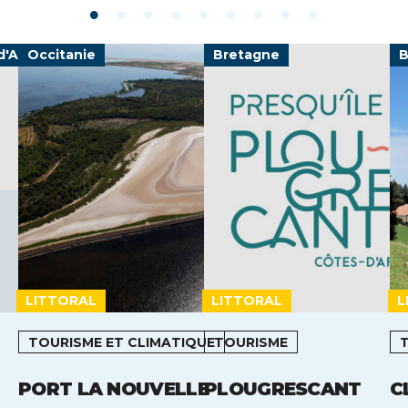
d'Azur
Occitanie
Bretagne
B
LITTORAL
LITTORAL
L
TOURISME ET CLIMATIQUE
TOURISME
PORT LA NOUVELLE
PLOUGRESCANT
C