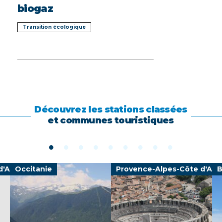
biogaz
Transition écologique
Découvrez les stations classées
et communes touristiques
d'Azur
Occitanie
Provence-Alpes-Côte d'Azu
B