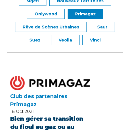
Mgéfi
Nouveaux Territoires
Onlywood
Primagaz
Rêve de Scènes Urbaines
Saur
Suez
Veolia
Vinci
Club des partenaires
Primagaz
18
Oct 2021
Bien gérer sa transition
du fioul au gaz ou au