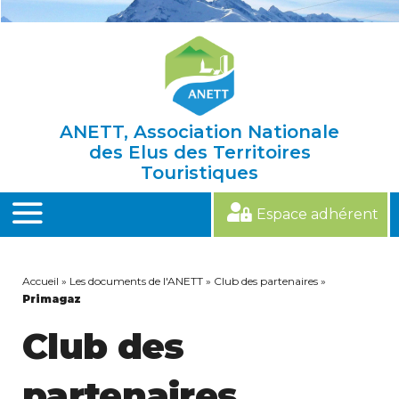
Skip
to
content
ANETT, Association Nationale
des Elus des Territoires
Touristiques
Espace adhérent
MENU
Accueil
»
Les documents de l'ANETT
»
Club des partenaires
»
Primagaz
Club des
partenaires