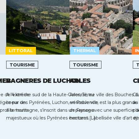
LITTORAL
THERMAL
I
TOURISME
TOURISME
MER
BAGNERES DE LUCHON
ARLES
C
dée de 4 km de
A l’extrême sud de la Haute-Garonne, au
Arles, 3ème ville des Bouches 
CL
tégée par un
coeur des Pyrénées, Luchon, véritable ville
en Provence, est la plus gran
au 
 profite toute
à la montagne, s’inscrit dans un paysage
de France avec une superficie
pl
majestueux où les Pyrénées exercent […]
hectares. Labellisée ville d’art et
dy
on