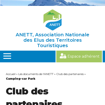
Skip
to
content
ANETT, Association Nationale
des Elus des Territoires
Touristiques
Espace adhérent
MENU
Accueil
»
Les documents de l'ANETT
»
Club des partenaires
»
Camping-car Park
Club des
partenaires