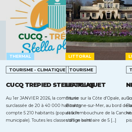
THERMAL
LITTORAL
L
TOURISME - CLIMATIQUE
TOURISME
CUCQ TREPIED STELLA PLAGE
LE TOUQUET
N
Au 1er JANVIER 2026, la commune
Située sur la Côte d’Opale, au s
Go
surclassée de 20 à 40 000 habitants
Boulogne-sur-Mer, au bord de 
Bas
compte 5 210 habitants (population
et à l’embouchure de la Canche,
ki
municipale). Toutes les classes d’âge sont
station balnéaire de 5 […]
pi
représentées […]