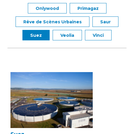
Onlywood
Primagaz
Rêve de Scènes Urbaines
Saur
Suez
Veolia
Vinci