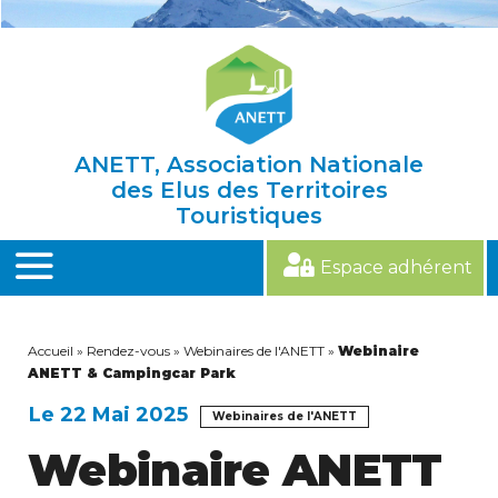
Skip
to
content
ANETT, Association Nationale
des Elus des Territoires
Touristiques
Espace adhérent
MENU
Accueil
»
Rendez-vous
»
Webinaires de l'ANETT
»
Webinaire
ANETT & Campingcar Park
Le 22 Mai 2025
Webinaires de l'ANETT
Webinaire ANETT