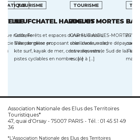
LIMATIQUE
TOURISME
TOURISME
TOU
UVELLE
NEUFCHATEL HARDELOT
AIGUES MORTES
BAG
serve naturelle
Golfs, Forêts et espaces dunaires classés,
CAP SUR AIGUES-MORTES ! Be
A l’ex
 Lucie Ville pionnière en
Base de glisse proposant char à voile, voile,
soleil dans un cadre dépaysant 
coeur 
991)
kite surf, kayak de mer, centre équestre,
les voiles vers le Sud de la Franc
à la m
pistes cyclables en nombre… […]
escale à […]
majest
Association Nationale des Elus des Territoires
Touristiques*
47, quai d'Orsay - 75007 PARIS - Tél. : 01 45 51 49
36
*L’Association Nationale des Elus des Territoires