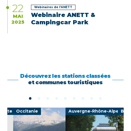
22
Webinaires de l'ANETT
Webinaire ANETT &
MAI
Campingcar Park
2025
Découvrez les stations classées
et communes touristiques
-Côte d'Azur
Occitanie
Auvergne-Rhône-Alpes
Bre