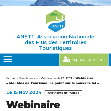
Skip
to
content
ANETT, Association Nationale
des Elus des Territoires
Touristiques
Espace adhérent
MENU
Accueil
»
Rendez-vous
»
Webinaires de l'ANETT
»
Webinaire
« Meublés de Tourisme : le point sur la nouvelle loi »
Le 15 Nov 2024
Webinaires de l'ANETT
Webinaire