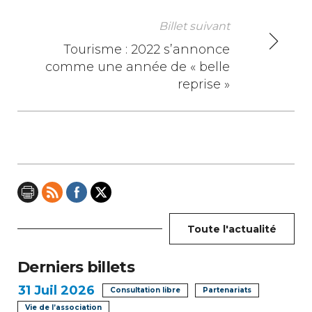
g
Billet suivant
a
Tourisme : 2022 s’annonce
comme une année de « belle
t
reprise »
i
o
n
d
e
Toute l'actualité
l
Derniers billets
’
31
Juil 2026
Consultation libre
Partenariats
a
Vie de l’association