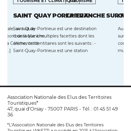
TOURISME ET CLIMATIQUE
TOURISME
TOU
SAINT QUAY PORTRIEUX
LA TRANCHE SUR ME
CUC
d’Opale, au sud de
Saint-Quay-Portrieux est une destination
Au 1e
 au bord de la Manche
touristique à multiples facettes dont les
surcla
de la Canche, cette
éléments identitaires sont les suivants : •
compte
 5 […]
Saint-Quay-Portrieux est une station
munici
balnéaire située au cœur […]
représ
Association Nationale des Elus des Territoires
Touristiques*
47, quai d'Orsay - 75007 PARIS - Tél. : 01 45 51 49
36
*L’Association Nationale des Elus des Territoires
Touristiques (ANETT) a succédé en 2015 à l’Association