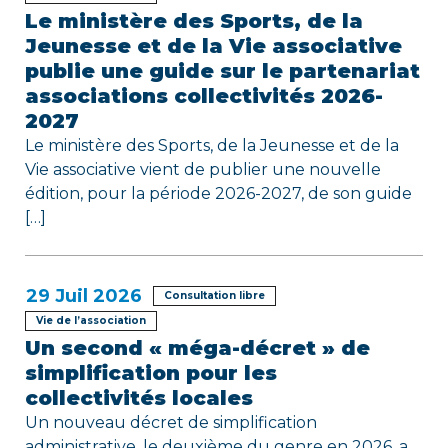
r
Le ministère des Sports, de la
Jeunesse et de la Vie associative
t
publie une guide sur le partenariat
associations collectivités 2026-
i
2027
c
Le ministère des Sports, de la Jeunesse et de la
Vie associative vient de publier une nouvelle
l
édition, pour la période 2026-2027, de son guide
e
[…]
29
Juil 2026
Consultation libre
Vie de l’association
Un second « méga-décret » de
simplification pour les
collectivités locales
Un nouveau décret de simplification
administrative, le deuxième du genre en 2026, a