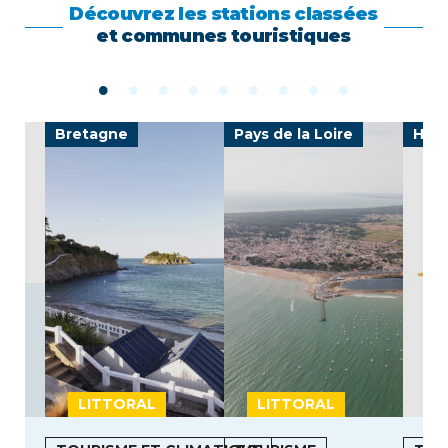
Découvrez les stations classées
et communes touristiques
e
Bretagne
Pays de la Loire
Haut
LITTORAL
LITTORAL
L