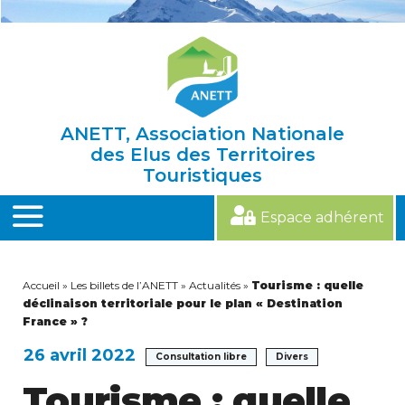
Skip
to
content
ANETT, Association Nationale
des Elus des Territoires
Touristiques
Espace adhérent
MENU
Accueil
»
Les billets de l’ANETT
»
Actualités
»
Tourisme : quelle
déclinaison territoriale pour le plan « Destination
France » ?
26 avril 2022
Consultation libre
Divers
Tourisme : quelle