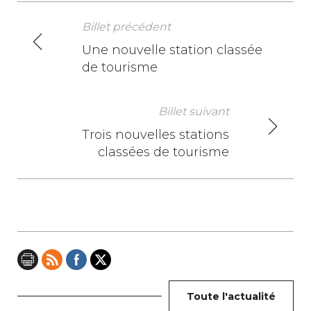
Billet précédent
N
Une nouvelle station classée
de tourisme
a
v
Billet suivant
i
Trois nouvelles stations
classées de tourisme
g
a
t
i
o
n
Toute l'actualité