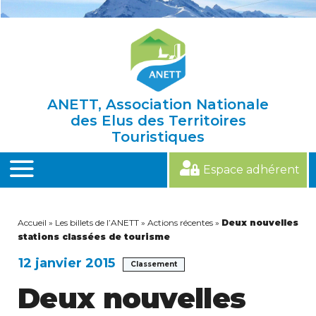
Skip
to
content
ANETT, Association Nationale
des Elus des Territoires
Touristiques
Espace adhérent
MENU
Accueil
»
Les billets de l’ANETT
»
Actions récentes
»
Deux nouvelles
stations classées de tourisme
12 janvier 2015
Classement
Deux nouvelles