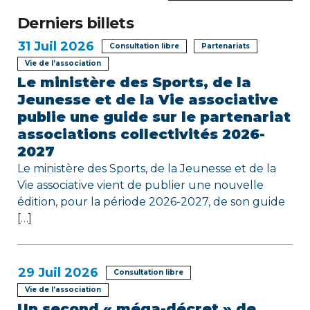
d
Derniers billets
e
31
Juil 2026
Consultation libre
Partenariats
l
Vie de l’association
Le ministère des Sports, de la
’
Jeunesse et de la Vie associative
publie une guide sur le partenariat
a
associations collectivités 2026-
r
2027
Le ministère des Sports, de la Jeunesse et de la
t
Vie associative vient de publier une nouvelle
édition, pour la période 2026-2027, de son guide
i
[…]
c
l
29
Juil 2026
Consultation libre
e
Vie de l’association
Un second « méga-décret » de