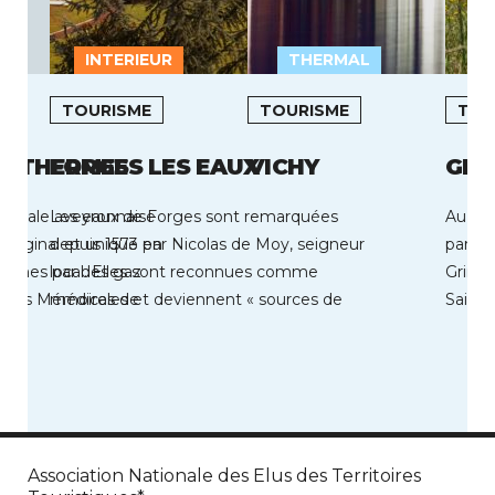
INTERIEUR
THERMAL
TOURISME
TOURISME
TOU
S THERMES
FORGES LES EAUX
VICHY
GRI
hermale aveyronnaise
Les eaux de Forges sont remarquées
Au coe
original et unique en
depuis 1573 par Nicolas de Moy, seigneur
par so
ismes par des gaz
local. Elles sont reconnues comme
Grima
 Les Mémoires de
médicales et deviennent « sources de
Saint 
jouvence […]
Association Nationale des Elus des Territoires