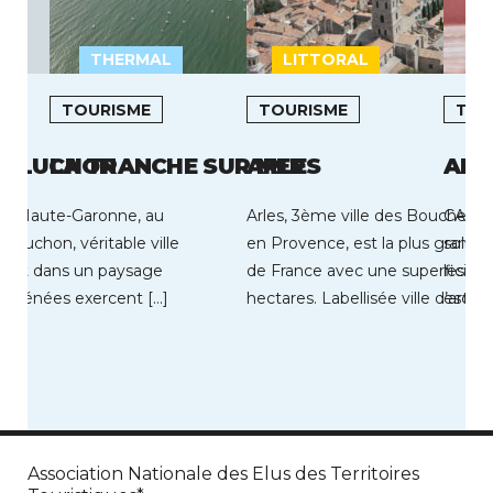
THERMAL
LITTORAL
I
TOURISME
TOURISME
TOU
E LUCHON
LA TRANCHE SUR MER
ARLES
AIG
 la Haute-Garonne, au
Arles, 3ème ville des Bouches 
CAP S
 Luchon, véritable ville
en Provence, est la plus gran
soleil
scrit dans un paysage
de France avec une superficie
les vo
Pyrénées exercent […]
hectares. Labellisée ville d’art et
escale
Association Nationale des Elus des Territoires