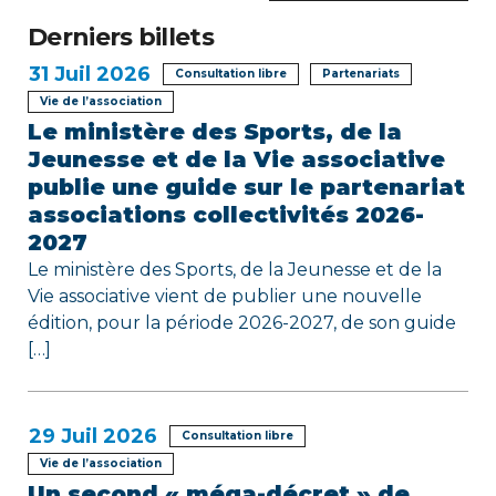
d
Derniers billets
e
31
Juil 2026
Consultation libre
Partenariats
l
Vie de l’association
Le ministère des Sports, de la
’
Jeunesse et de la Vie associative
publie une guide sur le partenariat
a
associations collectivités 2026-
r
2027
Le ministère des Sports, de la Jeunesse et de la
t
Vie associative vient de publier une nouvelle
édition, pour la période 2026-2027, de son guide
i
[…]
c
l
29
Juil 2026
Consultation libre
e
Vie de l’association
Un second « méga-décret » de