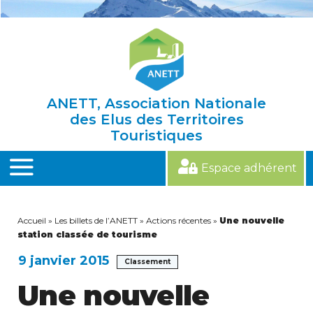
Skip
to
content
ANETT, Association Nationale
des Elus des Territoires
Touristiques
Espace adhérent
MENU
Accueil
»
Les billets de l’ANETT
»
Actions récentes
»
Une nouvelle
station classée de tourisme
9 janvier 2015
Classement
Une nouvelle