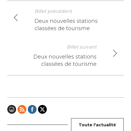
Billet précédent
N
Deux nouvelles stations
classées de tourisme
a
v
Billet suivant
i
Deux nouvelles stations
classées de tourisme
g
a
t
i
o
n
Toute l'actualité