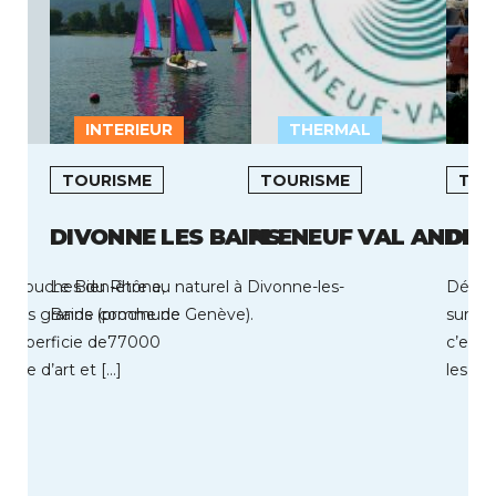
INTERIEUR
THERMAL
L
TOURISME
TOURISME
TOU
DIVONNE LES BAINS
PLENEUF VAL ANDRE
DEA
des Bouches du Rhône,
Le Bien-être au naturel à Divonne-les-
Découv
la plus grande commune
Bains (proche de Genève).
sur le
e superficie de77000
c’est 
ville d’art et […]
les fo