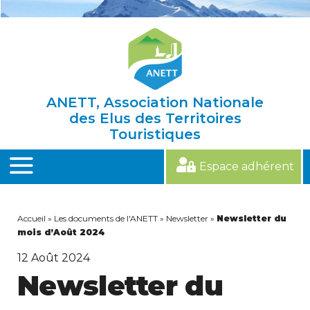
Skip
to
content
ANETT, Association Nationale
des Elus des Territoires
Touristiques
Espace adhérent
MENU
Accueil
»
Les documents de l'ANETT
»
Newsletter
»
Newsletter du
mois d’Août 2024
12
Août 2024
Newsletter du