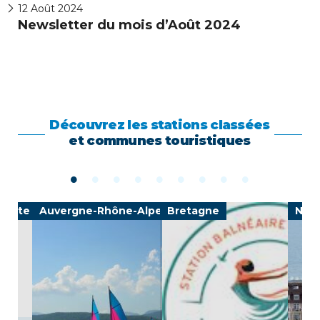
12
Août 2024
Newsletter du mois d’Août 2024
Découvrez les stations classées
et communes touristiques
-Côte d'Azur
Auvergne-Rhône-Alpes
Bretagne
Nor