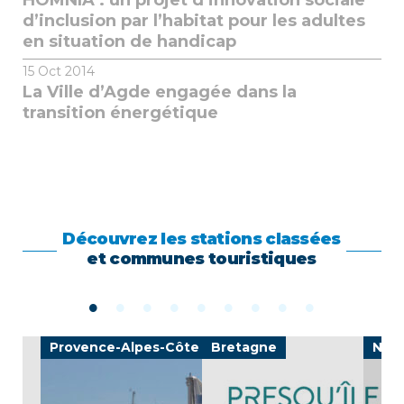
HOMNIA : un projet d’innovation sociale
d’inclusion par l’habitat pour les adultes
en situation de handicap
15
Oct 2014
La Ville d’Agde engagée dans la
transition énergétique
Découvrez les stations classées
et communes touristiques
e
Provence-Alpes-Côte d'Azur
Bretagne
Nouv