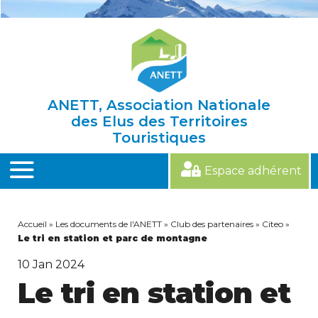
Skip
to
content
ANETT, Association Nationale
des Elus des Territoires
Touristiques
Espace adhérent
MENU
Accueil
»
Les documents de l'ANETT
»
Club des partenaires
»
Citeo
»
Le tri en station et parc de montagne
10
Jan 2024
Le tri en station et