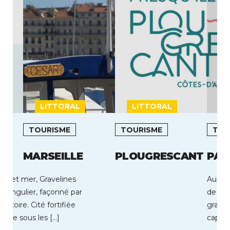
LITTORAL
LITTORAL
L
TOURISME
TOURISME
TOU
MARSEILLE
PLOUGRESCANT
PAR
rre et mer, Gravelines
Au coe
e singulier, façonné par
de Par
’histoire. Cité fortifiée
grands
iècle sous les […]
capaci