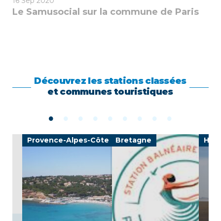
16
Sep 2020
Le Samusocial sur la commune de Paris
Découvrez les stations classées
et communes touristiques
Provence-Alpes-Côte d'Azur
Bretagne
Haut