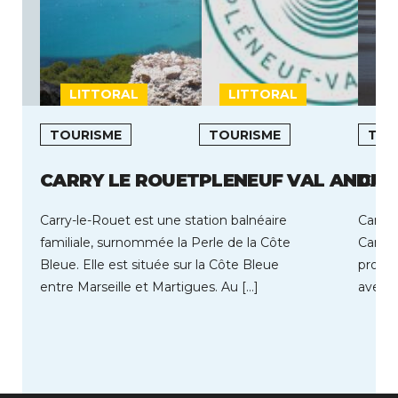
LITTORAL
LITTORAL
L
TOURISME
TOURISME
TOU
CARRY LE ROUET
PLENEUF VAL ANDRE
CAM
Carry-le-Rouet est une station balnéaire
Camier
familiale, surnommée la Perle de la Côte
Camier
Bleue. Elle est située sur la Côte Bleue
profit
entre Marseille et Martigues. Au […]
avec t
déroul