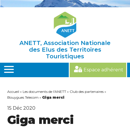
Skip
to
content
ANETT, Association Nationale
des Elus des Territoires
Touristiques
Espace adhérent
MENU
Accueil
»
Les documents de l'ANETT
»
Club des partenaires
»
Bouygues Telecom
»
Giga merci
15
Déc 2020
Giga merci