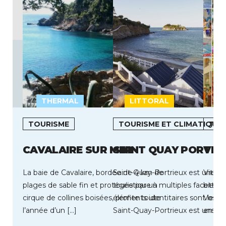
THERMAL
LITTORAL
L
TOURISME
TOURISME ET CLIMATIQUE
TOU
CAVALAIRE SUR MER
SAINT QUAY PORTRI
VIT
La baie de Cavalaire, bordée de 4 km de
Saint-Quay-Portrieux est une de
Vittel
plages de sable fin et protégée par un
touristique à multiples facettes 
bien‑ê
cirque de collines boisées, profite toute
éléments identitaires sont les sui
Vosges
l’année d’un […]
Saint-Quay-Portrieux est une st
emblém
balnéaire située au cœur […]
de son