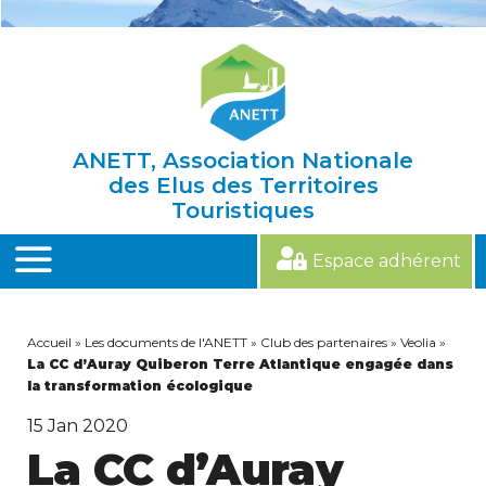
Skip
to
content
ANETT, Association Nationale
des Elus des Territoires
Touristiques
Espace adhérent
MENU
Accueil
»
Les documents de l'ANETT
»
Club des partenaires
»
Veolia
»
La CC d’Auray Quiberon Terre Atlantique engagée dans
la transformation écologique
15
Jan 2020
La CC d’Auray