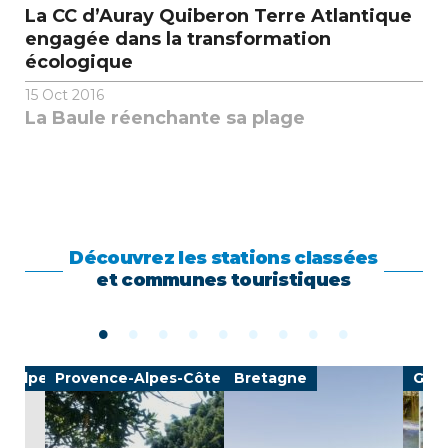
La CC d’Auray Quiberon Terre Atlantique
engagée dans la transformation
écologique
15
Oct 2016
La Baule réenchante sa plage
Découvrez les stations classées
et communes touristiques
e-Alpes
Provence-Alpes-Côte d'Azur
Bretagne
Gran