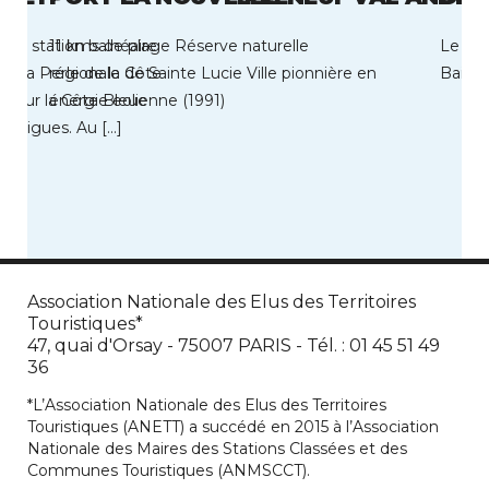
une station balnéaire
11 kms de plage Réserve naturelle
Le Bie
e la Perle de la Côte
régionale de Sainte Lucie Ville pionnière en
Bains 
uée sur la Côte Bleue
énergie eolienne (1991)
Martigues. Au […]
Association Nationale des Elus des Territoires
Touristiques*
47, quai d'Orsay - 75007 PARIS - Tél. : 01 45 51 49
36
*L’Association Nationale des Elus des Territoires
Touristiques (ANETT) a succédé en 2015 à l’Association
Nationale des Maires des Stations Classées et des
Communes Touristiques (ANMSCCT).