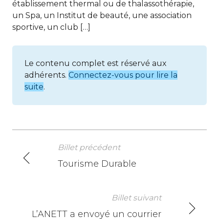
établissement thermal ou de thalassothérapie,
un Spa, un Institut de beauté, une association
sportive, un club […]
Le contenu complet est réservé aux
adhérents.
Connectez-vous pour lire la
suite
.
Billet précédent
N
Tourisme Durable
a
v
Billet suivant
L’ANETT a envoyé un courrier