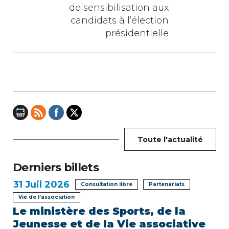
i
de sensibilisation aux
g
candidats à l’élection
présidentielle
a
t
i
o
n
Toute l'actualité
d
e
Derniers billets
l
31
Juil 2026
Consultation libre
Partenariats
Vie de l’association
’
Le ministère des Sports, de la
a
Jeunesse et de la Vie associative