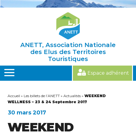
Skip
to
content
ANETT, Association Nationale
des Elus des Territoires
Touristiques
Espace adhérent
MENU
Accueil
»
Les billets de l’ANETT
»
Actualités
»
WEEKEND
WELLNESS – 23 & 24 Septembre 2017
30 mars 2017
WEEKEND