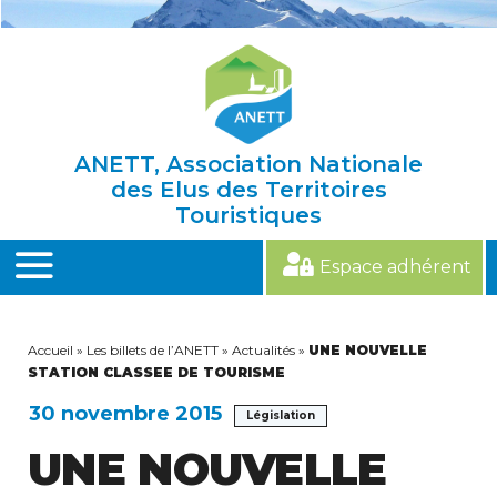
Skip
to
content
ANETT, Association Nationale
des Elus des Territoires
Touristiques
Espace adhérent
MENU
Accueil
»
Les billets de l’ANETT
»
Actualités
»
UNE NOUVELLE
STATION CLASSEE DE TOURISME
30 novembre 2015
Législation
UNE NOUVELLE