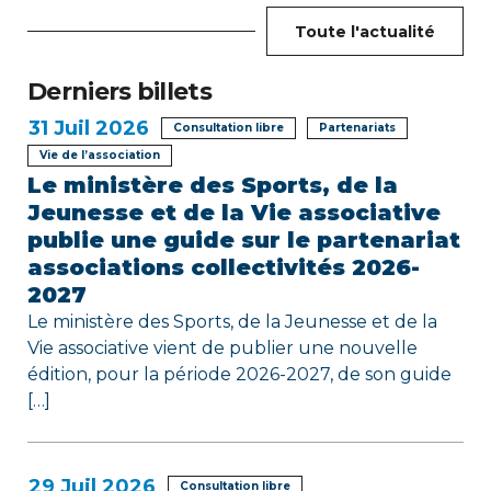
d
Toute l'actualité
e
Derniers billets
l
31
Juil 2026
Consultation libre
Partenariats
’
Vie de l’association
Le ministère des Sports, de la
a
Jeunesse et de la Vie associative
r
publie une guide sur le partenariat
associations collectivités 2026-
t
2027
i
Le ministère des Sports, de la Jeunesse et de la
Vie associative vient de publier une nouvelle
c
édition, pour la période 2026-2027, de son guide
[…]
l
e
29
Juil 2026
Consultation libre