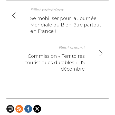
Billet précédent
N
Se mobiliser pour la Journée
Mondiale du Bien-être partout
a
en France !
v
i
Billet suivant
Commission « Territoires
g
touristiques durables »- 15
a
décembre
t
i
o
n