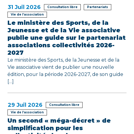
31
Juil 2026
l
Consultation libre
Partenariats
Vie de l’association
’
Le ministère des Sports, de la
Jeunesse et de la Vie associative
a
publie une guide sur le partenariat
r
associations collectivités 2026-
2027
t
Le ministère des Sports, de la Jeunesse et de la
i
Vie associative vient de publier une nouvelle
édition, pour la période 2026-2027, de son guide
c
[…]
l
e
29
Juil 2026
Consultation libre
Vie de l’association
Un second « méga-décret » de
simplification pour les