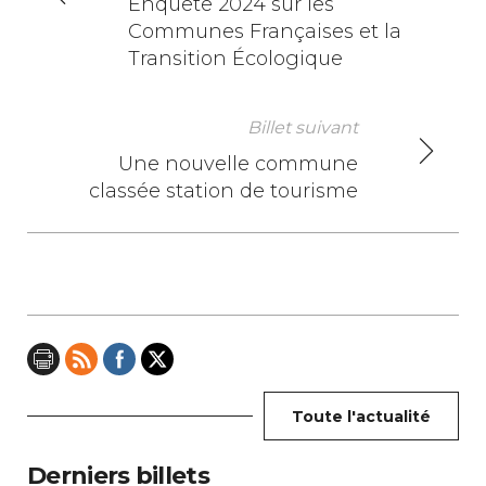
N
Enquête 2024 sur les
Communes Françaises et la
a
Transition Écologique
v
i
Billet suivant
Une nouvelle commune
g
classée station de tourisme
a
t
i
o
n
Toute l'actualité
d
e
Derniers billets