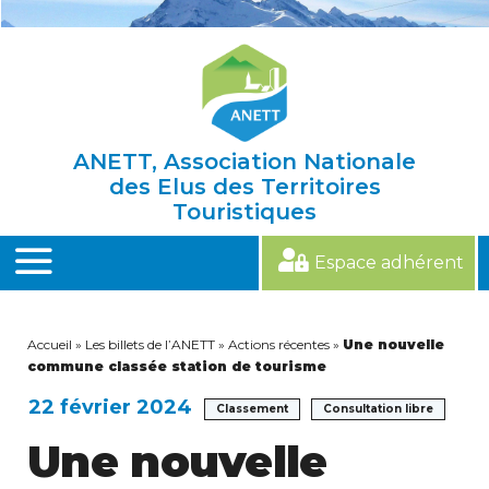
Skip
to
content
ANETT, Association Nationale
des Elus des Territoires
Touristiques
Espace adhérent
MENU
Accueil
»
Les billets de l’ANETT
»
Actions récentes
»
Une nouvelle
commune classée station de tourisme
22 février 2024
Classement
Consultation libre
Une nouvelle