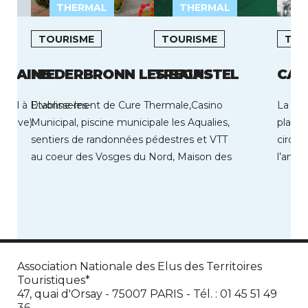
THERMAL
THERMAL
L
TOURISME
TOURISME
TOU
S BAINS
NIEDERBRONN LES BAINS
TREGASTEL
CAV
urel à Divonne-les-
Etablissement de Cure Thermale,Casino
La bai
enève).
Municipal, piscine municipale les Aqualies,
plages
sentiers de randonnées pédestres et VTT
cirque
au coeur des Vosges du Nord, Maison des
l’anné
Arts et […]
Association Nationale des Elus des Territoires
Touristiques*
47, quai d'Orsay - 75007 PARIS - Tél. : 01 45 51 49
36