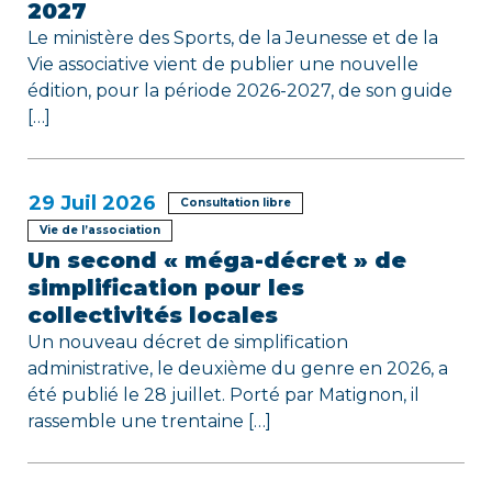
t
2027
i
Le ministère des Sports, de la Jeunesse et de la
Vie associative vient de publier une nouvelle
c
édition, pour la période 2026-2027, de son guide
[…]
l
e
29
Juil 2026
Consultation libre
Vie de l’association
Un second « méga-décret » de
simplification pour les
collectivités locales
Un nouveau décret de simplification
administrative, le deuxième du genre en 2026, a
été publié le 28 juillet. Porté par Matignon, il
rassemble une trentaine […]