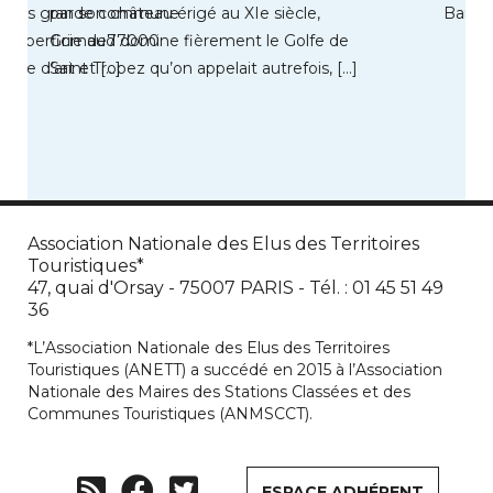
la plus grande commune
par son château érigé au XIe siècle,
Bains 
e superficie de77000
Grimaud domine fièrement le Golfe de
ville d’art et […]
Saint Tropez qu’on appelait autrefois, […]
Association Nationale des Elus des Territoires
Touristiques*
47, quai d'Orsay - 75007 PARIS - Tél. : 01 45 51 49
36
*L’Association Nationale des Elus des Territoires
Touristiques (ANETT) a succédé en 2015 à l’Association
Nationale des Maires des Stations Classées et des
Communes Touristiques (ANMSCCT).
ESPACE ADHÉRENT