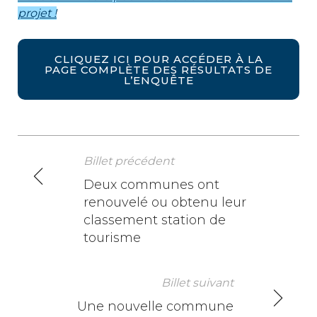
projet
!
CLIQUEZ ICI POUR ACCÉDER À LA
PAGE COMPLÈTE DES RÉSULTATS DE
L’ENQUÊTE
Billet précédent
N
Deux communes ont
renouvelé ou obtenu leur
a
classement station de
v
tourisme
i
Billet suivant
g
Une nouvelle commune