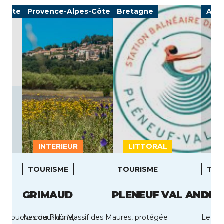
-Côte d'Azur
Provence-Alpes-Côte d'Azur
Bretagne
Auv
INTERIEUR
LITTORAL
L
TOURISME
TOURISME
TOU
GRIMAUD
PLENEUF VAL ANDRE
DIV
des Bouches du Rhône,
Au coeur du Massif des Maures, protégée
Le Bie