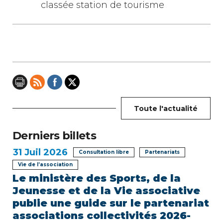
a
classée station de tourisme
t
i
o
n
d
Toute l'actualité
e
Derniers billets
l
31
Juil 2026
Consultation libre
Partenariats
’
Vie de l’association
Le ministère des Sports, de la
a
Jeunesse et de la Vie associative
r
publie une guide sur le partenariat
associations collectivités 2026-