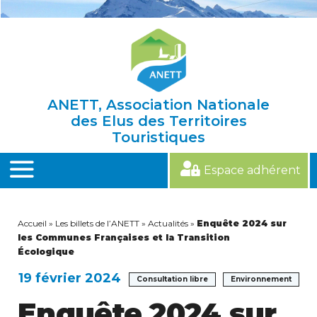
Skip
to
content
ANETT, Association Nationale
des Elus des Territoires
Touristiques
Espace adhérent
MENU
Accueil
»
Les billets de l’ANETT
»
Actualités
»
Enquête 2024 sur
les Communes Françaises et la Transition
Écologique
19 février 2024
Consultation libre
Environnement
Enquête 2024 sur