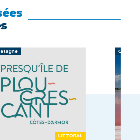
sées
es
retagne
Occitani
LITTORAL