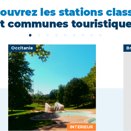
ouvrez les stations clas
t communes touristiqu
Occitanie
B
INTERIEUR