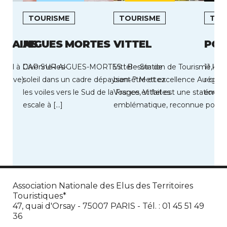
TOURISME
TOURISME
TOU
S BAINS
AIGUES MORTES
VITTEL
POR
urel à Divonne-les-
CAP SUR AIGUES-MORTES ! Besoin de
Vittel – Station de Tourisme, nat
11 kms
enève).
soleil dans un cadre dépaysant ? Mettez
bien‑être et excellence Au cœu
région
les voiles vers le Sud de la France et faites
Vosges, Vittel est une station to
énergi
escale à […]
emblématique, reconnue pour la
de son […]
Association Nationale des Elus des Territoires
Touristiques*
47, quai d'Orsay - 75007 PARIS - Tél. : 01 45 51 49
36