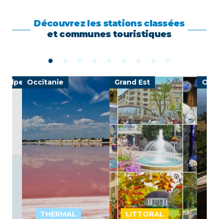
Découvrez les stations classées
et communes touristiques
e-Alpes
Occitanie
Grand Est
Occi
THERMAL
LITTORAL