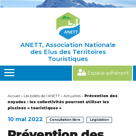
Skip
to
content
ANETT, Association Nationale
des Elus des Territoires
Touristiques
Espace adhérent
MENU
Accueil
»
Les billets de l’ANETT
»
Actualités
»
Prévention des
noyades : les collectivités pourront utiliser les
piscines « touristiques »
10 mai 2022
Consultation libre
Législation
Prévention des