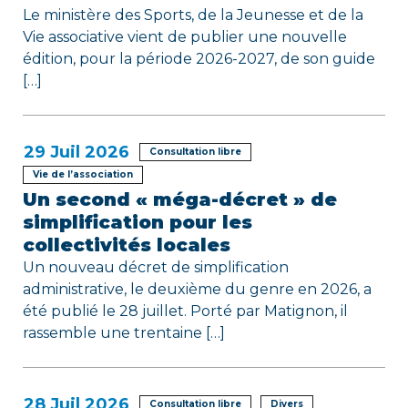
t
Le ministère des Sports, de la Jeunesse et de la
i
Vie associative vient de publier une nouvelle
édition, pour la période 2026-2027, de son guide
c
[…]
l
e
29
Juil 2026
Consultation libre
Vie de l’association
Un second « méga-décret » de
simplification pour les
collectivités locales
Un nouveau décret de simplification
administrative, le deuxième du genre en 2026, a
été publié le 28 juillet. Porté par Matignon, il
rassemble une trentaine […]
28
Juil 2026
Consultation libre
Divers