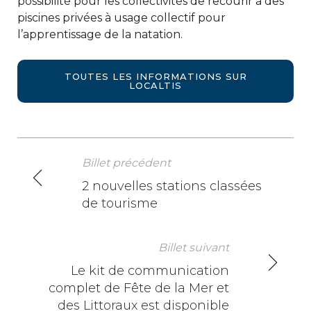
possibilité pour les collectivités de recourir à des
piscines privées à usage collectif pour
l’apprentissage de la natation.
TOUTES LES INFORMATIONS SUR
LOCALTIS
Billet précédent
N
2 nouvelles stations classées
de tourisme
a
v
Billet suivant
i
Le kit de communication
complet de Fête de la Mer et
g
des Littoraux est disponible