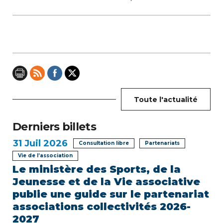
a
t
i
o
n
Toute l'actualité
d
e
Derniers billets
31
Juil 2026
l
Consultation libre
Partenariats
Vie de l’association
’
Le ministère des Sports, de la
Jeunesse et de la Vie associative
a
publie une guide sur le partenariat
r
associations collectivités 2026-
2027