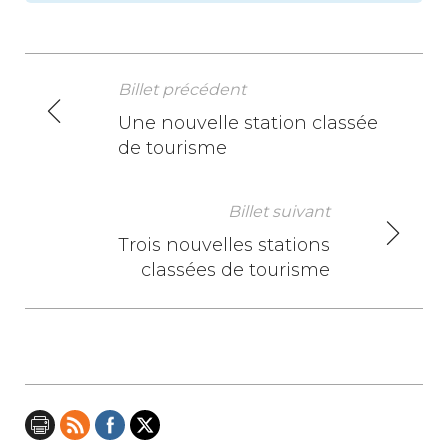
Billet précédent
N
Une nouvelle station classée
de tourisme
a
v
Billet suivant
i
Trois nouvelles stations
classées de tourisme
g
a
t
i
o