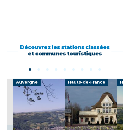
Découvrez les stations classées
et communes touristiques
Auvergne
Hauts-de-France
Haut