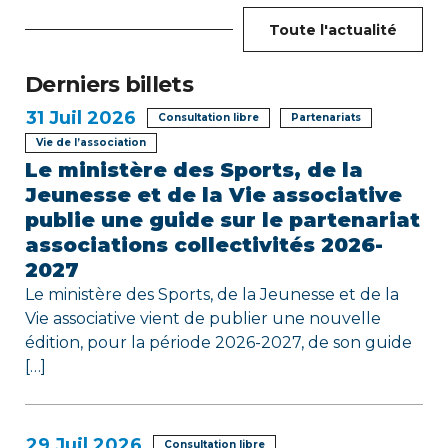
n
Toute l'actualité
d
Derniers billets
e
31
Juil 2026
Consultation libre
Partenariats
l
Vie de l’association
Le ministère des Sports, de la
’
Jeunesse et de la Vie associative
publie une guide sur le partenariat
a
associations collectivités 2026-
r
2027
Le ministère des Sports, de la Jeunesse et de la
t
Vie associative vient de publier une nouvelle
édition, pour la période 2026-2027, de son guide
i
[…]
c
l
29
Juil 2026
Consultation libre