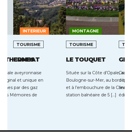
INTERIEUR
MONTAGNE
L
TOURISME
TOURISME
TOU
S THERMES
CONDAT
LE TOUQUET
GRA
hermale aveyronnaise
Située sur la Côte d’Opale, au s
Gravel
original et unique en
Boulogne-sur-Mer, au bord de 
déploi
ismes par des gaz
et à l’embouchure de la Canche,
l’eau, 
 Les Mémoires de
station balnéaire de 5 […]
édifié