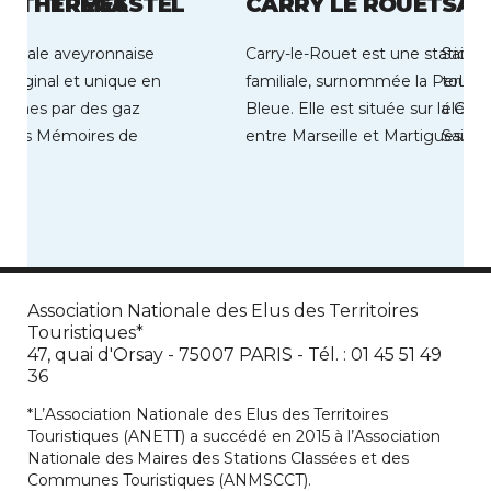
S THERMES
TREGASTEL
CARRY LE ROUET
SAI
hermale aveyronnaise
Carry-le-Rouet est une station b
Saint-
original et unique en
familiale, surnommée la Perle d
touris
ismes par des gaz
Bleue. Elle est située sur la Côt
élémen
 Les Mémoires de
entre Marseille et Martigues. Au
Saint-
balnéa
Association Nationale des Elus des Territoires
Touristiques*
47, quai d'Orsay - 75007 PARIS - Tél. : 01 45 51 49
36
*L’Association Nationale des Elus des Territoires
Touristiques (ANETT) a succédé en 2015 à l’Association
Nationale des Maires des Stations Classées et des
Communes Touristiques (ANMSCCT).