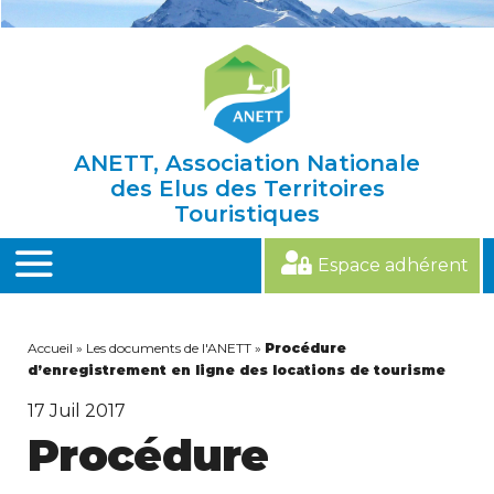
Skip
to
content
ANETT, Association Nationale
des Elus des Territoires
Touristiques
Espace adhérent
MENU
Accueil
»
Les documents de l'ANETT
»
Procédure
d’enregistrement en ligne des locations de tourisme
17
Juil 2017
Procédure