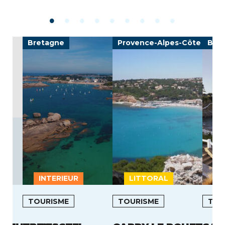
Bretagne
Provence-Alpes-Côte d'Azu
Bre
INTERIEUR
LITTORAL
L
TOURISME
TOURISME
TOU