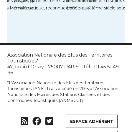
ismes par des gaz
Vosges, Vittel est une station touristique
l’eau, la lumière et l’histoire. Cité
 Les Mémoires de
emblématique, reconnue pour la qualité
édifiée au XIIème siècle sous les
de son […]
Association Nationale des Elus des Territoires
Touristiques*
47, quai d'Orsay - 75007 PARIS - Tél. : 01 45 51 49
36
*L’Association Nationale des Elus des Territoires
Touristiques (ANETT) a succédé en 2015 à l’Association
Nationale des Maires des Stations Classées et des
Communes Touristiques (ANMSCCT).
ESPACE ADHÉRENT