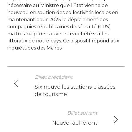
nécessaire au Ministre que l’Etat vienne de
nouveau en soutien des collectivités locales en
maintenant pour 2025 le déploiement des
compagnies républicaines de sécurité (CRS)
maitres-nageurs sauveteurs cet été sur les
littoraux de notre pays. Ce dispositif répond aux
inquiétudes des Maires
Billet précédent
N
Six nouvelles stations classées
de tourisme
a
v
Billet suivant
i
Nouvel adhérent