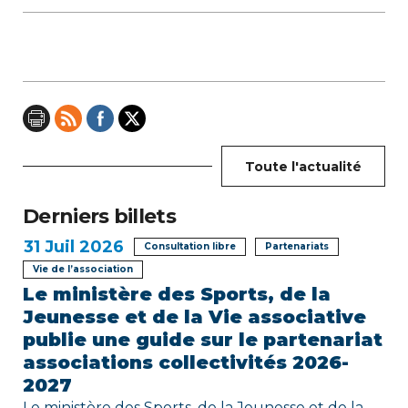
g
a
t
i
o
Toute l'actualité
n
Derniers billets
d
31
Juil 2026
Consultation libre
Partenariats
e
Vie de l’association
l
Le ministère des Sports, de la
Jeunesse et de la Vie associative
’
publie une guide sur le partenariat
a
associations collectivités 2026-
2027
r
Le ministère des Sports, de la Jeunesse et de la