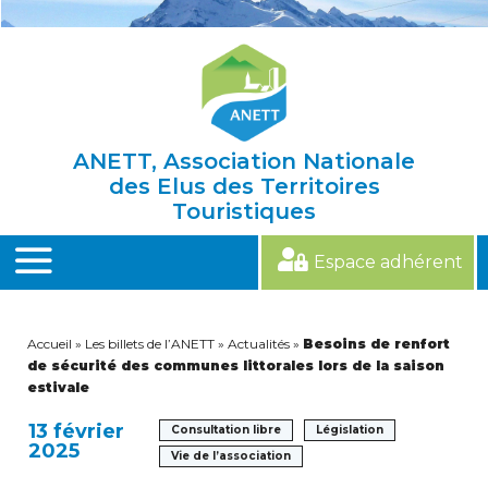
Skip
to
content
ANETT, Association Nationale
des Elus des Territoires
Touristiques
Espace adhérent
MENU
Accueil
»
Les billets de l’ANETT
»
Actualités
»
Besoins de renfort
de sécurité des communes littorales lors de la saison
estivale
13 février
Consultation libre
Législation
2025
Vie de l’association